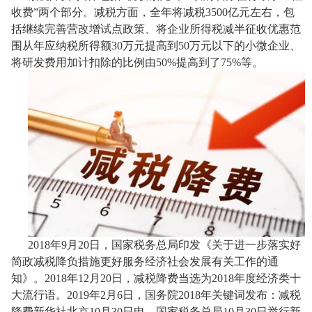
收费”两个部分。减税方面，全年将减税
3500
亿元左右，包
括继续完善营改增试点政策、将企业所得税减半征收优惠范
围从年应纳税所得额
30
万元提高到
50
万元以下的小微企业、
将研发费用加计扣除的比例由
50%
提高到了
75%
等。
2018
年
9
月
20
日，国家税务总局印发《关于进一步落实好
简政减税降负措施更好服务经济社会发展有关工作的通
知》。
2018
年
12
月
20
日，减税降费当选为
2018
年度经济类十
大流行语。
2019
年
2
月
6
日，国务院
2018
年关键词发布：减税
降费新华社北京
10
月
30
日电，国家税务总局
10
月
30
日举行新