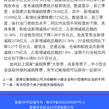
闻发布会，发布减税降费统计核算情况。数据显示，前三季
度，全国累计新增减税降费
17834
亿元；其中，新增减税
15109
亿元，新增社保费降费
2725
亿元。数据显示，前三季
度，各行业门类税负水平，同比均实现不同程度的下降。具
体来看，制造业新增减税
4738
亿元，占新增减税总额的
31.36%
，行业税负同比下降
1.08
个百分点。批发零售业新增
减税
3258
亿元，占新增减税总额的
21.56%
，行业税负同比下
降
3.27
个百分点。建筑业，交通运输、仓储和邮政业共新增
减税
1179
亿元，占新增减税总额的
7.8%
，这两个行业税负同
比分别下降
0.63
和
0.35
个百分点。
如何赶上国家“减税降费”大形势，在新形势下，中小型企
业该如何做到减税降费，东平记账报税可以跟你一起探讨。
上一条：
新泰记账报税公司为你解析小微企业和小型微利企业的不同
下一条：
有关经营个体户的相关报税知识
备案/许可证编号为：鲁ICP备2022039287号-1
新泰市长虹会计代理有限公司